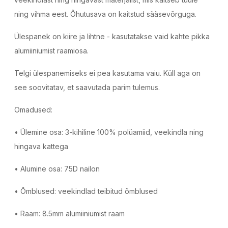
ning vihma eest. Õhutusava on kaitstud sääsevõrguga.
Ülespanek on kiire ja lihtne - kasutatakse vaid kahte pikka
alumiiniumist raamiosa.
Telgi ülespanemiseks ei pea kasutama vaiu. Küll aga on
see soovitatav, et saavutada parim tulemus.
Omadused:
• Ülemine osa: 3-kihiline 100% polüamiid, veekindla ning
hingava kattega
• Alumine osa: 75D nailon
• Õmblused: veekindlad teibitud õmblused
• Raam: 8.5mm alumiiniumist raam