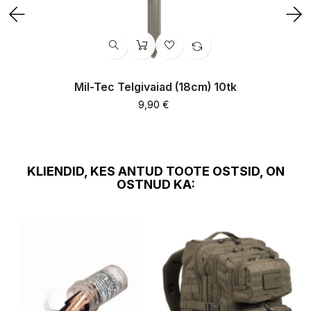
‹
›
Mil-Tec Telgivaiad (18cm) 10tk
Hind
9,90 €
KLIENDID, KES ANTUD TOOTE OSTSID, ON
OSTNUD KA: