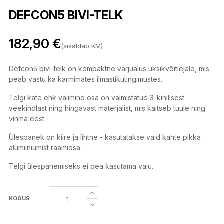
DEFCON5 BIVI-TELK
182,90 €
(sisaldab KM)
Defcon5 bivi-telk on kompaktne varjualus üksikvõitlejale, mis
peab vastu ka karmimates ilmastikutingimustes.
Telgi kate ehk välimine osa on valmistatud 3-kihilisest
veekindlast ning hingavast materjalist, mis kaitseb tuule ning
vihma eest.
Ülespanek on kiire ja lihtne - kasutatakse vaid kahte pikka
alumiiniumist raamiosa.
Telgi ülespanemiseks ei pea kasutama vaiu.
KOGUS