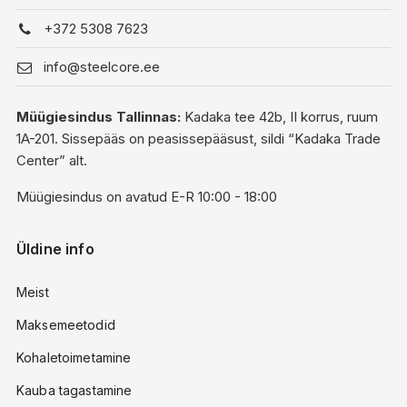
+372 5308 7623
info@steelcore.ee
Müügiesindus Tallinnas:
Kadaka tee 42b, II korrus, ruum
1A-201. Sissepääs on peasissepääsust, sildi “Kadaka Trade
Center” alt.
Müügiesindus on avatud E-R 10:00 - 18:00
Üldine info
Meist
Maksemeetodid
Kohaletoimetamine
Kauba tagastamine