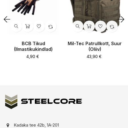
‹
›
BCB Tikud
Mil-Tec Patrullkott, Suur
(ilmastikukindlad)
(oliiv)
Hind
Hind
4,90 €
43,90 €
Kadaka tee 42b, 1A-201