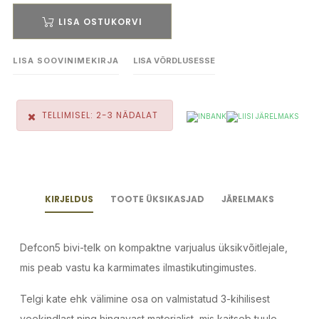
LISA OSTUKORVI
LISA SOOVINIMEKIRJA
LISA VÕRDLUSESSE
TELLIMISEL: 2-3 NÄDALAT
KIRJELDUS
TOOTE ÜKSIKASJAD
JÄRELMAKS
Defcon5 bivi-telk on kompaktne varjualus üksikvõitlejale,
mis peab vastu ka karmimates ilmastikutingimustes.
Telgi kate ehk välimine osa on valmistatud 3-kihilisest
veekindlast ning hingavast materjalist, mis kaitseb tuule