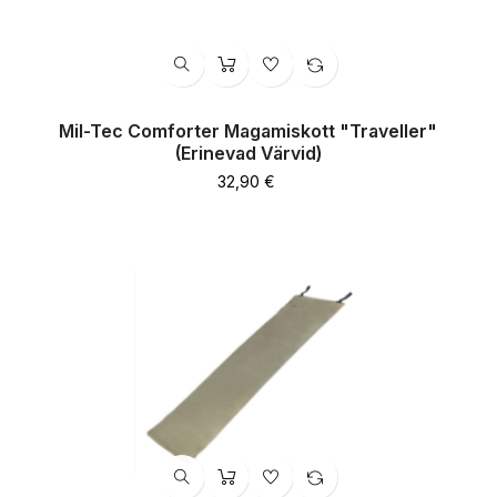
Mil-Tec Comforter Magamiskott "Traveller"
(erinevad Värvid)
Hind
32,90 €