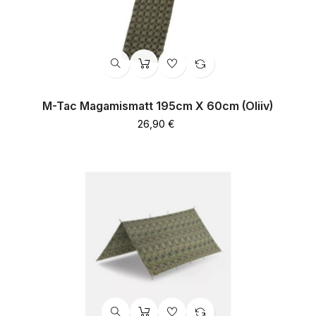
M-Tac Magamismatt 195cm Х 60cm (oliiv)
Hind
26,90 €