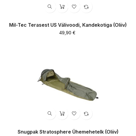
Mil-Tec Terasest US Välivoodi, Kandekotiga (Oliiv)
Hind
49,90 €
Snugpak Stratosphere Ühemehetelk (oliiv)