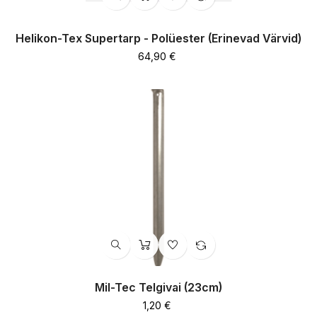
Helikon-Tex Supertarp - Polüester (erinevad Värvid)
Hind
64,90 €
Mil-Tec Telgivai (23cm)
Hind
1,20 €