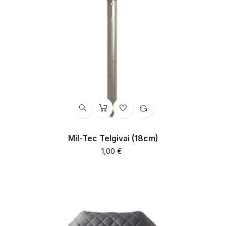
Mil-Tec Telgivai (18cm)
Hind
1,00 €