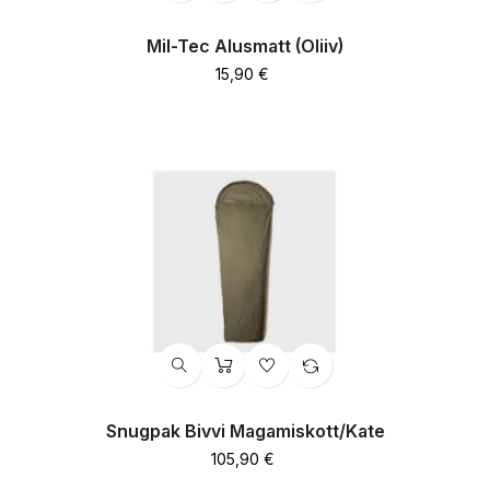
Mil-Tec Alusmatt (oliiv)
Hind
15,90 €
Snugpak Bivvi Magamiskott/kate
Hind
105,90 €