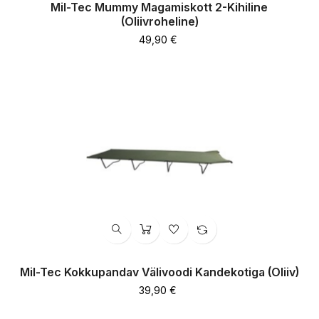
Mil-Tec Mummy Magamiskott 2-Kihiline
(oliivroheline)
Hind
49,90 €
Mil-Tec Kokkupandav Välivoodi Kandekotiga (oliiv)
Hind
39,90 €