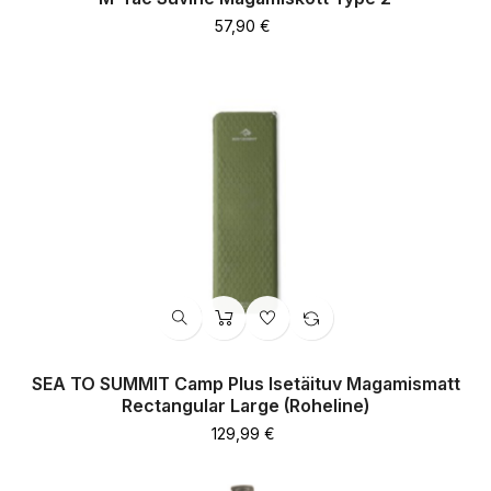
Hind
57,90 €
SEA TO SUMMIT Camp Plus Isetäituv Magamismatt
Rectangular Large (roheline)
Hind
129,99 €