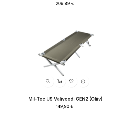
Hind
209,89 €
Mil-Tec US Välivoodi GEN2 (oliiv)
Hind
149,90 €