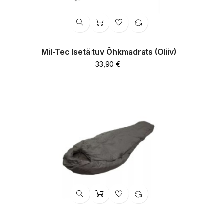
Mil-Tec Isetäituv Õhkmadrats (oliiv)
Hind
33,90 €