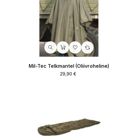
Mil-Tec Telkmantel (oliivroheline)
Hind
29,90 €