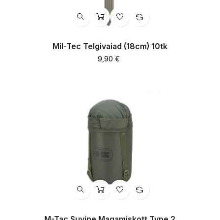
Mil-Tec Telgivaiad (18cm) 10tk
Hind
9,90 €
M-Tac Suvine Magamiskott Type 2