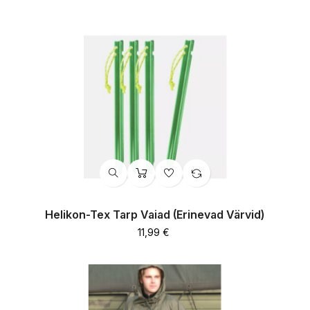
Helikon-Tex Tarp Vaiad (erinevad Värvid)
Hind
11,99 €