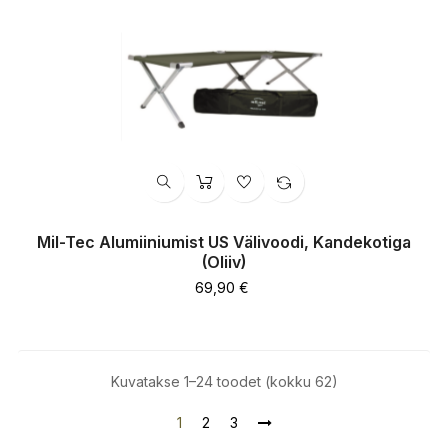
Mil-Tec Alumiiniumist US Välivoodi, Kandekotiga
(Oliiv)
Hind
69,90 €
Kuvatakse 1–24 toodet (kokku 62)
1
2
3