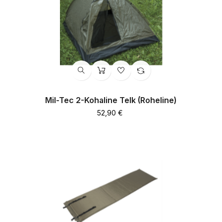
Mil-Tec 2-Kohaline Telk (roheline)
Hind
52,90 €